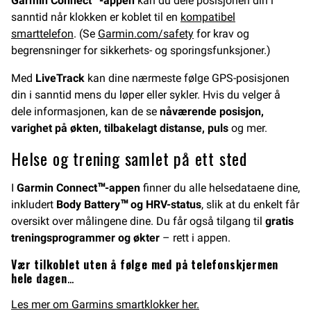
Garmin Connect™-appen
kan du dele posisjonen din i
sanntid når klokken er koblet til en
kompatibel
smarttelefon
. (Se
Garmin.com/safety
for krav og
begrensninger for sikkerhets- og sporingsfunksjoner.)
Med
LiveTrack
kan dine nærmeste følge GPS-posisjonen
din i sanntid mens du løper eller sykler. Hvis du velger å
dele informasjonen, kan de se
nåværende posisjon,
varighet på økten, tilbakelagt distanse, puls
og mer.
Helse og trening samlet på ett sted
I
Garmin Connect™-appen
finner du alle helsedataene dine,
inkludert
Body Battery™ og HRV-status
, slik at du enkelt får
oversikt over målingene dine. Du får også tilgang til
gratis
treningsprogrammer og økter
– rett i appen.
Vær tilkoblet uten å følge med på telefonskjermen
hele dagen
…
Les mer om Garmins smartklokker her.