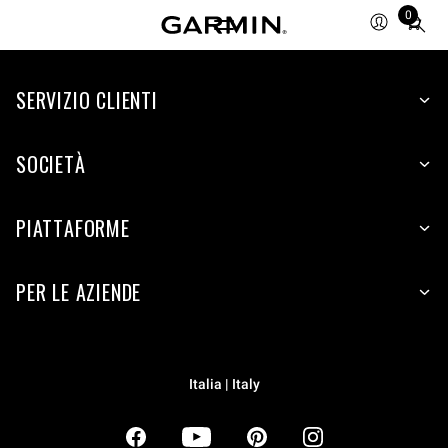
0
Total
items
in
SERVIZIO CLIENTI
cart:
0
SOCIETÀ
PIATTAFORME
PER LE AZIENDE
Italia | Italy