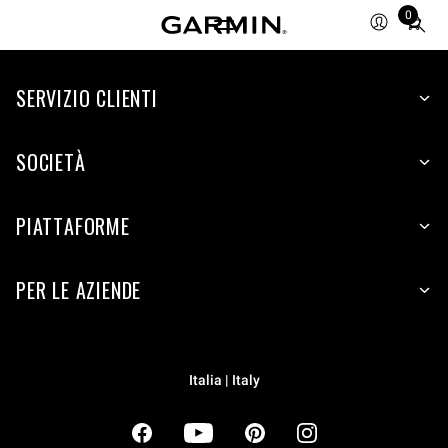
0
Total
items
in
cart:
SERVIZIO CLIENTI
0
SOCIETÀ
PIATTAFORME
PER LE AZIENDE
Italia | Italy