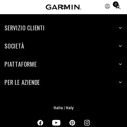
0
Total
items
in
cart:
SERVIZIO CLIENTI
0
SOCIETÀ
PIATTAFORME
PER LE AZIENDE
Italia | Italy