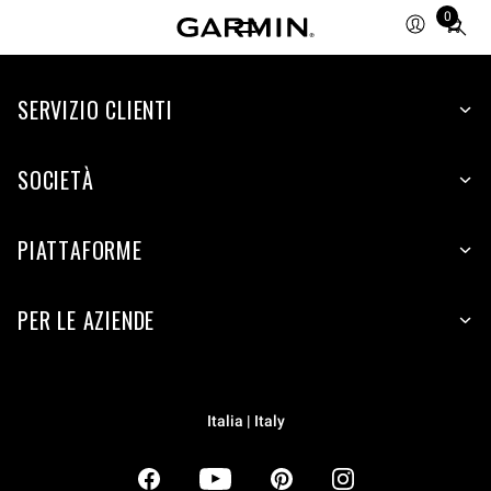
0
Total
items
in
SERVIZIO CLIENTI
cart:
0
SOCIETÀ
PIATTAFORME
PER LE AZIENDE
Italia | Italy