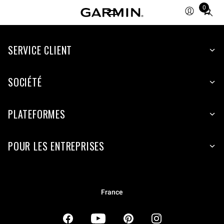
0
Total
items
in
SERVICE CLIENT
cart:
0
SOCIÉTÉ
PLATEFORMES
POUR LES ENTREPRISES
France