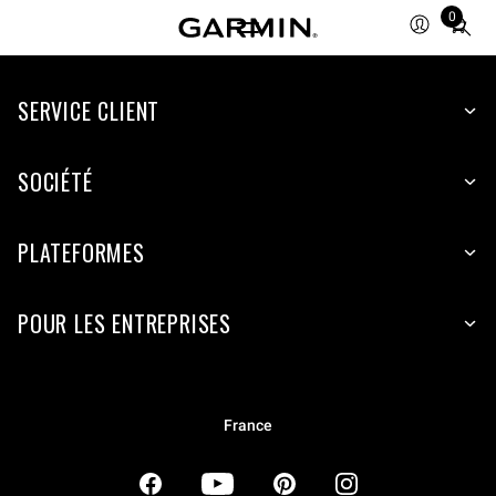
0
Total
items
in
SERVICE CLIENT
cart:
0
SOCIÉTÉ
PLATEFORMES
POUR LES ENTREPRISES
France