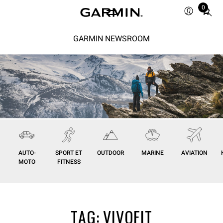
0
Total
items
in
GARMIN NEWSROOM
cart:
0
AUTO-
SPORT ET
OUTDOOR
MARINE
AVIATION
MOTO
FITNESS
TAG:
VIVOFIT