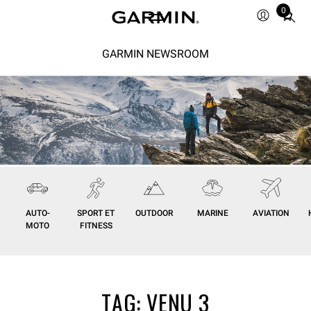
0
Total
items
in
GARMIN NEWSROOM
cart:
0
AUTO-
SPORT ET
OUTDOOR
MARINE
AVIATION
MOTO
FITNESS
TAG:
VENU 3