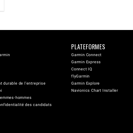
PLATEFORMES
armin
Garmin Connect
Garmin Express
Connect IQ
flyGarmin
 durable de l'entreprise
Garmin Explore
oi
Navionics Chart Installer
é femmes-hommes
onfidentialité des candidats