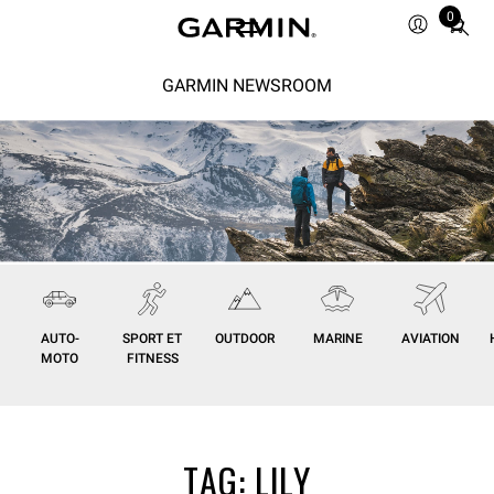
0
Total
items
in
GARMIN NEWSROOM
cart:
0
AUTO-
SPORT ET
OUTDOOR
MARINE
AVIATION
MOTO
FITNESS
TAG:
LILY