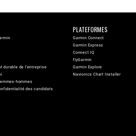
PLATEFORMES
armin
Garmin Connect
Garmin Express
Connect IQ
flyGarmin
 durable de l'entreprise
Garmin Explore
oi
Navionics Chart Installer
é femmes-hommes
onfidentialité des candidats