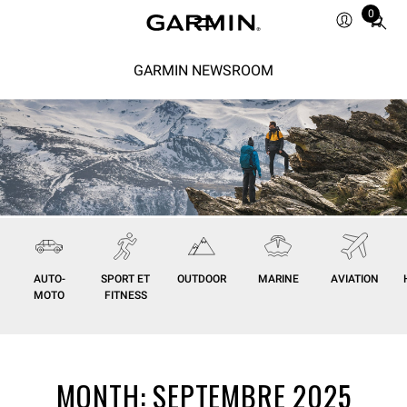
0
Total
items
in
GARMIN NEWSROOM
cart:
0
AUTO-
SPORT ET
OUTDOOR
MARINE
AVIATION
MOTO
FITNESS
MONTH:
SEPTEMBRE 2025