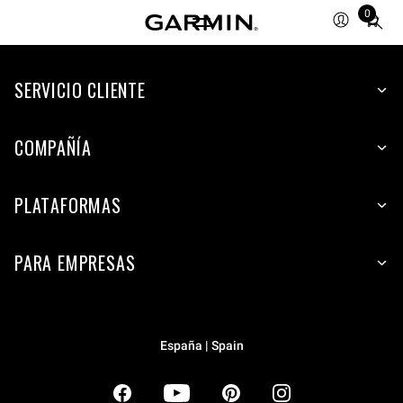
0
Total
items
in
SERVICIO CLIENTE
cart:
0
COMPAÑÍA
PLATAFORMAS
PARA EMPRESAS
España | Spain