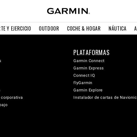
TE Y EJERCICIO
OUTDOOR
COCHE & HOGAR
NÁUTICA
A
PLATAFORMAS
s
Garmin Connect
Garmin Express
Connect IQ
flyGarmin
n
Garmin Explore
 corporativa
Instalador de cartas de Navioni
bajo