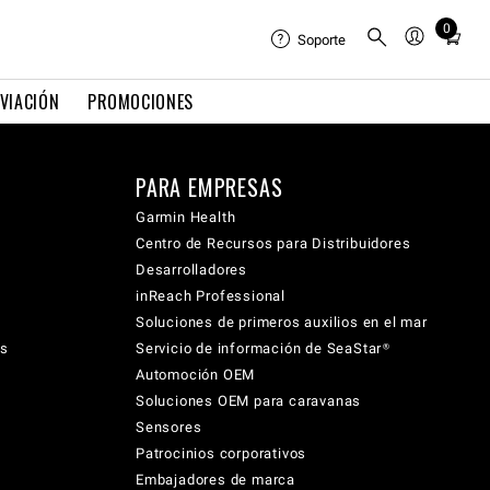
0
Total
Soporte
items
in
VIACIÓN
PROMOCIONES
cart:
0
PARA EMPRESAS
Garmin Health
Centro de Recursos para Distribuidores
Desarrolladores
inReach Professional
Soluciones de primeros auxilios en el mar
cs
Servicio de información de SeaStar®
Automoción OEM
Soluciones OEM para caravanas
Sensores
Patrocinios corporativos
Embajadores de marca