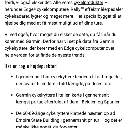
fordi, vi også elsker det. Alle vores
cykelprodukter
–
herunder Edge® cykelcomputere, Rally™ effektmålerpedaler,
cykelradarer, lygter og meget mere – er specialbygget til at
hjælpe dig med at få mest muligt ud af dine ture.
Vi ved også, hvor meget du elsker de data, du får, når du
kører med Garmin. Derfor har vi set på data fra Garmin
cykelryttere, der kører med en
Edge cykelcomputer
over
hele verden for at finde de nyeste trends.
Her er nogle højdepunkter:
I gennemsnit har cykelryttere tendens til at bruge det,
der svarer til en film i fuld længde, på deres ture.
Garmin cykelryttere i Italien kørte i gennemsnit
længst pr. tur, efterfulgt af dem i Belgien og Spanien.
De 60-69-årige cykelryttere klatrede næsten op ad
Empire State Building i gennemsnit pr. tur – og det er
måske ikke noget, du forventer.