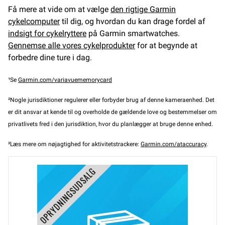
Få mere at vide om at vælge
den rigtige Garmin
cykelcomputer
til dig, og hvordan du kan drage fordel af
indsigt for cykelryttere
på Garmin smartwatches.
Gennemse alle vores cykelprodukter
for at begynde at
forbedre dine ture i dag.
¹Se
Garmin.com/variavuememorycard
²Nogle jurisdiktioner regulerer eller forbyder brug af denne kameraenhed. Det
er dit ansvar at kende til og overholde de gældende love og bestemmelser om
privatlivets fred i den jurisdiktion, hvor du planlægger at bruge denne enhed.
²Læs mere om nøjagtighed for aktivitetstrackere:
Garmin.com/ataccuracy
.
OPRYDNINGSUDSALG