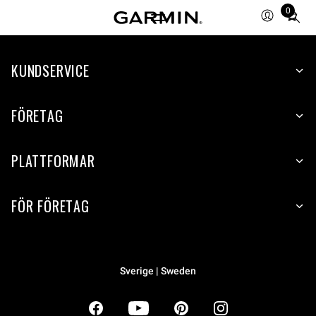
0
Total
items
in
KUNDSERVICE
cart:
0
FÖRETAG
PLATTFORMAR
FÖR FÖRETAG
Sverige | Sweden