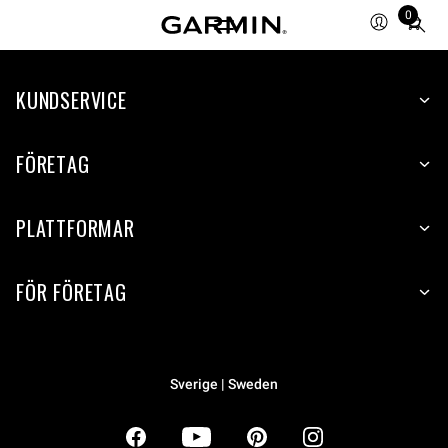
0
Total
items
in
KUNDSERVICE
cart:
0
FÖRETAG
PLATTFORMAR
FÖR FÖRETAG
Sverige | Sweden