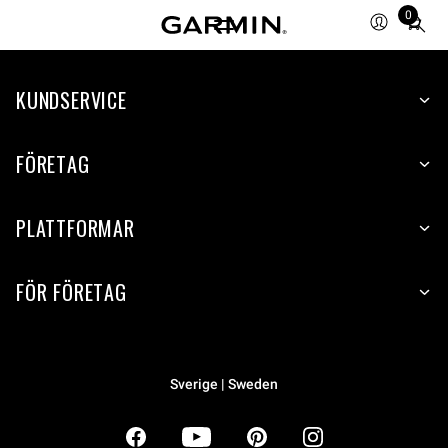
0
Total
items
in
KUNDSERVICE
cart:
0
FÖRETAG
PLATTFORMAR
FÖR FÖRETAG
Sverige | Sweden