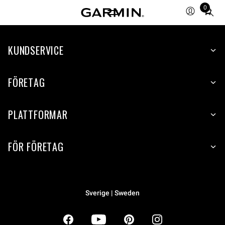
0
Total
items
in
KUNDSERVICE
cart:
0
FÖRETAG
PLATTFORMAR
FÖR FÖRETAG
Sverige | Sweden