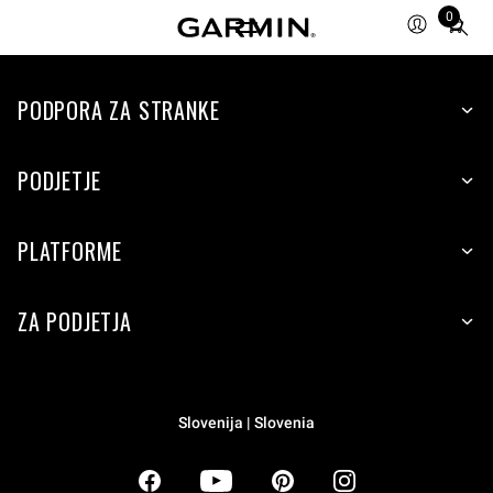
0
Total
items
in
PODPORA ZA STRANKE
cart:
0
PODJETJE
PLATFORME
ZA PODJETJA
Slovenija | Slovenia