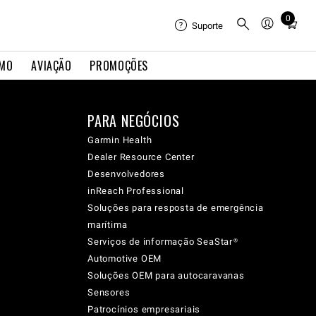
0
Total
Suporte
items
in
IMO
AVIAÇÃO
PROMOÇÕES
cart:
0
PARA NEGÓCIOS
Garmin Health
Dealer Resource Center
Desenvolvedores
inReach Professional
Soluções para resposta de emergência
marítima
Serviços de informação SeaStar®
Automotive OEM
Soluções OEM para autocaravanas
Sensores
Patrocínios empresariais