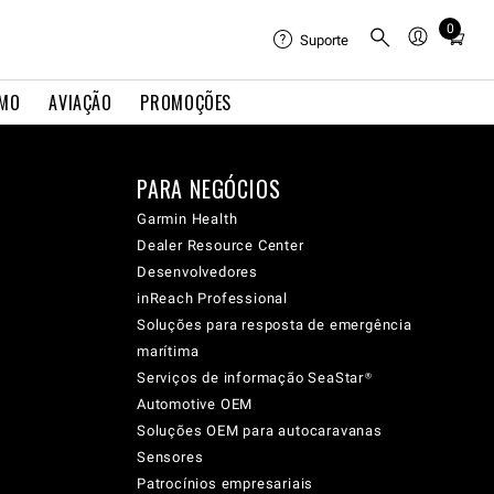
0
Total
Suporte
items
in
IMO
AVIAÇÃO
PROMOÇÕES
cart:
0
PARA NEGÓCIOS
Garmin Health
Dealer Resource Center
Desenvolvedores
inReach Professional
Soluções para resposta de emergência
marítima
Serviços de informação SeaStar®
Automotive OEM
Soluções OEM para autocaravanas
Sensores
Patrocínios empresariais