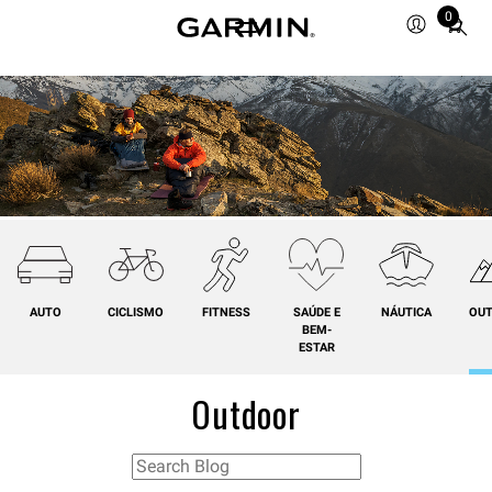
0
Total
items
in
cart:
0
AUTO
CICLISMO
FITNESS
SAÚDE E
NÁUTICA
OU
BEM-
ESTAR
Outdoor