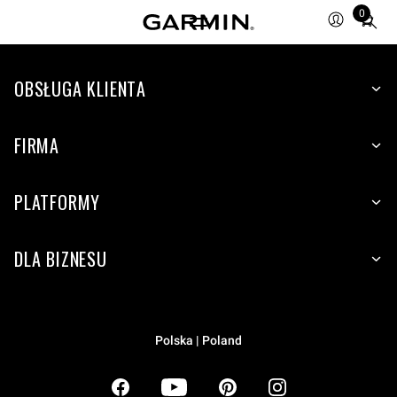
0
Total
items
in
OBSŁUGA KLIENTA
cart:
0
FIRMA
PLATFORMY
DLA BIZNESU
Polska | Poland