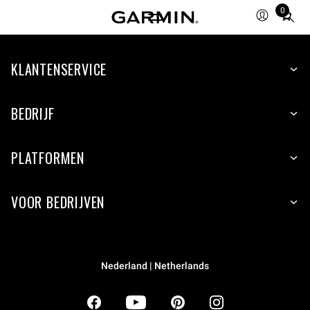
0
Total
items
in
KLANTENSERVICE
cart:
0
BEDRIJF
PLATFORMEN
VOOR BEDRIJVEN
Nederland | Netherlands