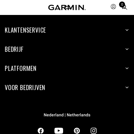
0
Total
items
in
KLANTENSERVICE
cart:
0
BEDRIJF
PLATFORMEN
VOOR BEDRIJVEN
Nederland | Netherlands