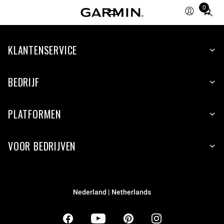
0
Total
items
in
KLANTENSERVICE
cart:
0
BEDRIJF
PLATFORMEN
VOOR BEDRIJVEN
Nederland | Netherlands