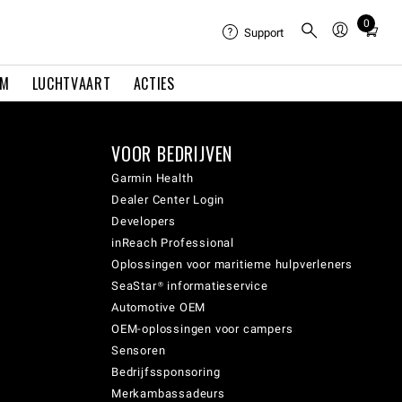
0
Total
Support
items
in
EM
LUCHTVAART
ACTIES
cart:
0
VOOR BEDRIJVEN
Garmin Health
Dealer Center Login
Developers
inReach Professional
Oplossingen voor maritieme hulpverleners
SeaStar® informatieservice
Automotive OEM
OEM-oplossingen voor campers
Sensoren
Bedrijfssponsoring
Merkambassadeurs