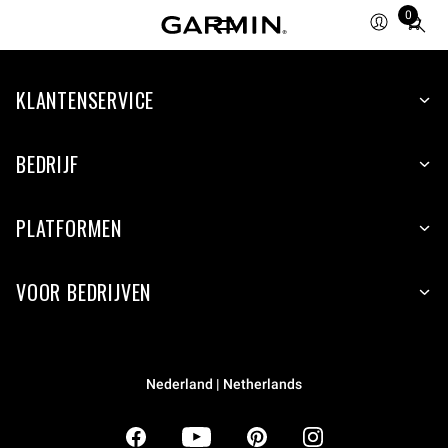
0
Total
items
in
KLANTENSERVICE
cart:
0
BEDRIJF
PLATFORMEN
VOOR BEDRIJVEN
Nederland | Netherlands