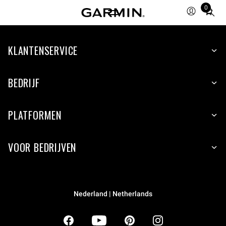
0
Total
items
in
KLANTENSERVICE
cart:
0
BEDRIJF
PLATFORMEN
VOOR BEDRIJVEN
Nederland | Netherlands