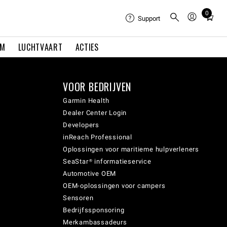
0
Total
Support
items
in
EM
LUCHTVAART
ACTIES
cart:
0
VOOR BEDRIJVEN
Garmin Health
Dealer Center Login
Developers
inReach Professional
Oplossingen voor maritieme hulpverleners
SeaStar® informatieservice
Automotive OEM
OEM-oplossingen voor campers
Sensoren
Bedrijfssponsoring
Merkambassadeurs