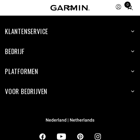
0
Total
items
in
KLANTENSERVICE
cart:
0
BEDRIJF
PLATFORMEN
VOOR BEDRIJVEN
Nederland | Netherlands