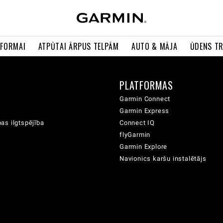
 FORMAI
ATPŪTAI ĀRPUS TELPĀM
AUTO & MĀJA
ŪDENS T
A
PLATFORMAS
Garmin Connect
Garmin Express
as ilgtspējība
Connect IQ
flyGarmin
Garmin Explore
Navionics karšu instalētājs