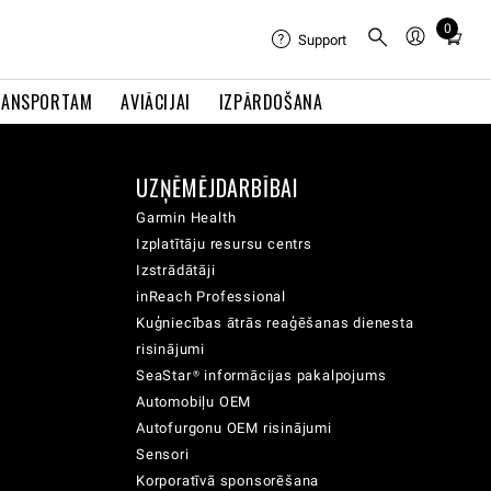
0
Total
Support
items
in
RANSPORTAM
AVIĀCIJAI
IZPĀRDOŠANA
cart:
0
UZŅĒMĒJDARBĪBAI
Garmin Health
Izplatītāju resursu centrs
Izstrādātāji
inReach Professional
Kuģniecības ātrās reaģēšanas dienesta
risinājumi
SeaStar® informācijas pakalpojums
Automobiļu OEM
Autofurgonu OEM risinājumi
Sensori
Korporatīvā sponsorēšana