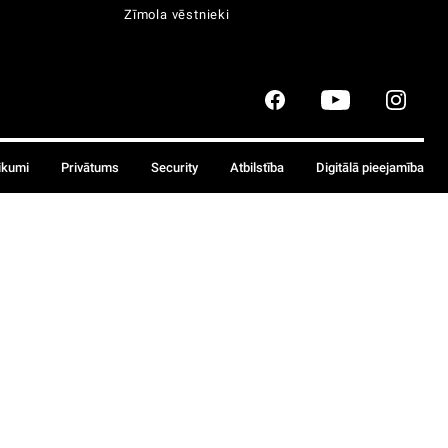
Zīmola vēstnieki
ikumi
Privātums
Security
Atbilstība
Digitālā pieejamība