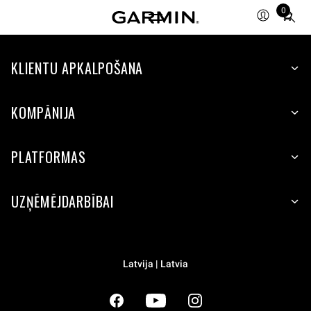
0
Total
items
in
cart:
KLIENTU APKALPOŠANA
0
KOMPĀNIJA
PLATFORMAS
UZŅĒMĒJDARBĪBAI
Latvija | Latvia