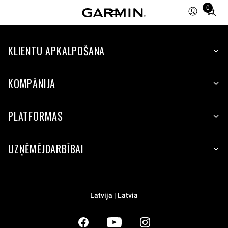
0
Total
items
in
KLIENTU APKALPOŠANA
cart:
0
KOMPĀNIJA
PLATFORMAS
UZŅĒMĒJDARBĪBAI
Latvija | Latvia