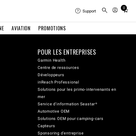
0
Total
Support
items
in
NE
AVIATION
PROMOTIONS
cart:
0
POUR LES ENTREPRISES
Garmin Health
Centre de ressources
Développeurs
inReach Professional
Solutions pour les primo-intervenants en
mer
Service d'information Seastar®
Automotive OEM
Solutions OEM pour camping-cars
Capteurs
Sponsoring d'entreprise