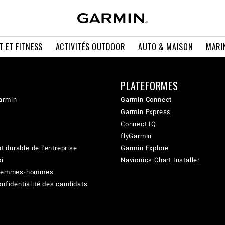
T ET FITNESS
ACTIVITÉS OUTDOOR
AUTO & MAISON
MARI
PLATEFORMES
armin
Garmin Connect
Garmin Express
Connect IQ
flyGarmin
 durable de l'entreprise
Garmin Explore
oi
Navionics Chart Installer
é femmes-hommes
onfidentialité des candidats