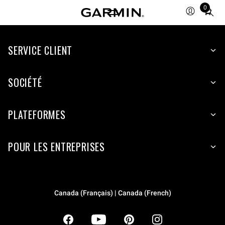
0
Total
items
in
SERVICE CLIENT
cart:
0
SOCIÉTÉ
PLATEFORMES
POUR LES ENTREPRISES
Canada (Français) | Canada (French)