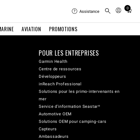
0
Total
Assistance
items
in
MARINE
AVIATION
PROMOTIONS
cart:
0
POUR LES ENTREPRISES
Garmin Health
Centre de ressources
Développeurs
inReach Professional
Solutions pour les primo-intervenants en
mer
Service d'information Seastar®
Automotive OEM
Solutions OEM pour camping-cars
Capteurs
Ambassadeurs