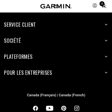
0
Total
items
in
cart:
SERVICE CLIENT
0
SOCIÉTÉ
PLATEFORMES
POUR LES ENTREPRISES
Canada (Français) | Canada (French)