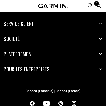
0
Total
items
in
SERVICE CLIENT
cart:
0
SOCIÉTÉ
PLATEFORMES
POUR LES ENTREPRISES
Canada (Français) | Canada (French)