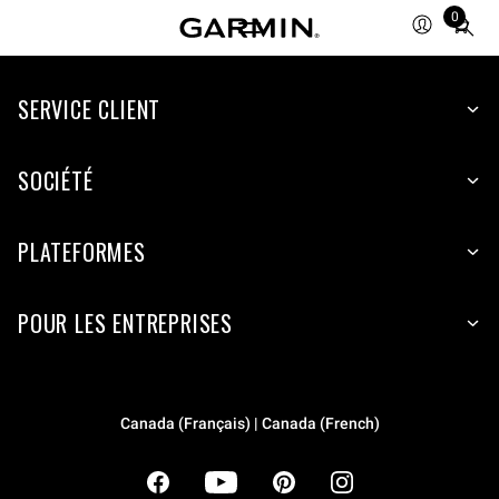
0
Total
items
in
cart:
SERVICE CLIENT
0
SOCIÉTÉ
PLATEFORMES
POUR LES ENTREPRISES
Canada (Français) | Canada (French)