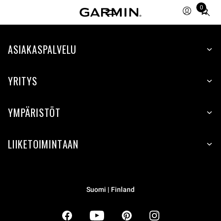
0
Total
items
in
ASIAKASPALVELU
cart:
0
YRITYS
YMPÄRISTÖT
LIIKETOIMINTAAN
Suomi | Finland