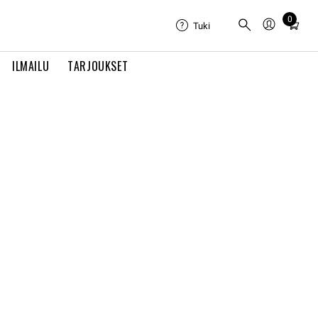
Total
0
Tuki
items
in
cart:
ILMAILU
TARJOUKSET
0