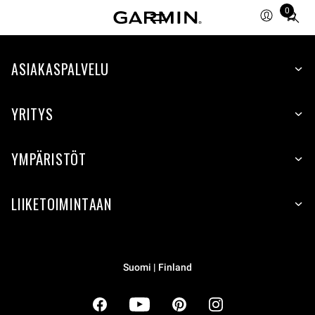
0
Total
items
in
cart:
ASIAKASPALVELU
0
YRITYS
YMPÄRISTÖT
LIIKETOIMINTAAN
Suomi | Finland