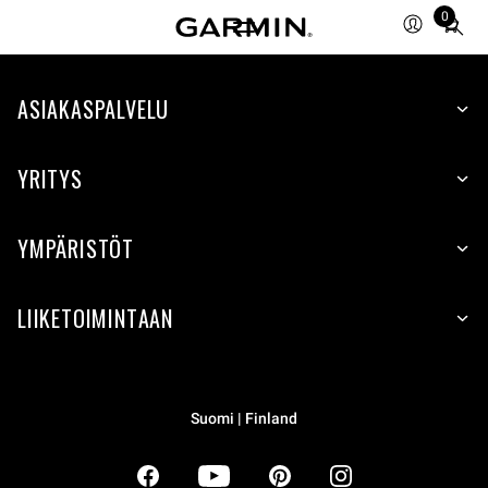
0
Total
items
in
ASIAKASPALVELU
cart:
0
YRITYS
YMPÄRISTÖT
LIIKETOIMINTAAN
Suomi | Finland