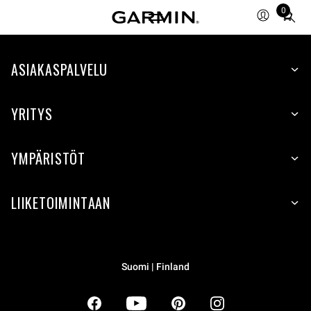
0
Total
items
in
ASIAKASPALVELU
cart:
0
YRITYS
YMPÄRISTÖT
LIIKETOIMINTAAN
Suomi | Finland