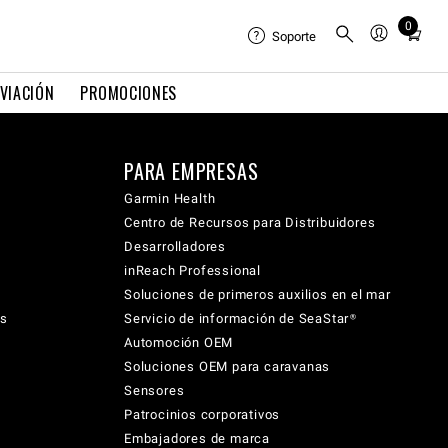
0
Total
Soporte
items
in
VIACIÓN
PROMOCIONES
cart:
0
PARA EMPRESAS
Garmin Health
Centro de Recursos para Distribuidores
Desarrolladores
inReach Professional
Soluciones de primeros auxilios en el mar
cs
Servicio de información de SeaStar®
Automoción OEM
Soluciones OEM para caravanas
Sensores
Patrocinios corporativos
Embajadores de marca