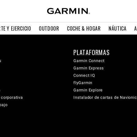
TE Y EJERCICIO
OUTDOOR
COCHE & HOGAR
NÁUTICA
A
PLATAFORMAS
s
Garmin Connect
Garmin Express
Connect IQ
flyGarmin
n
Garmin Explore
 corporativa
Instalador de cartas de Navioni
bajo