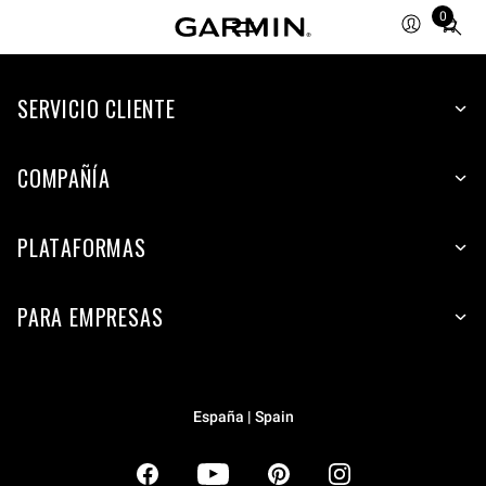
0
Total
items
in
SERVICIO CLIENTE
cart:
0
COMPAÑÍA
PLATAFORMAS
PARA EMPRESAS
España | Spain