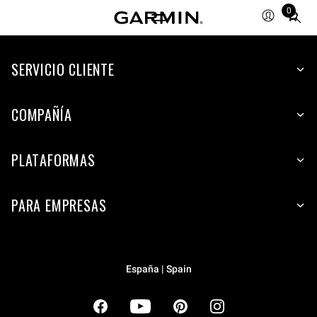
0
Total
items
in
cart:
SERVICIO CLIENTE
0
COMPAÑÍA
PLATAFORMAS
PARA EMPRESAS
España | Spain